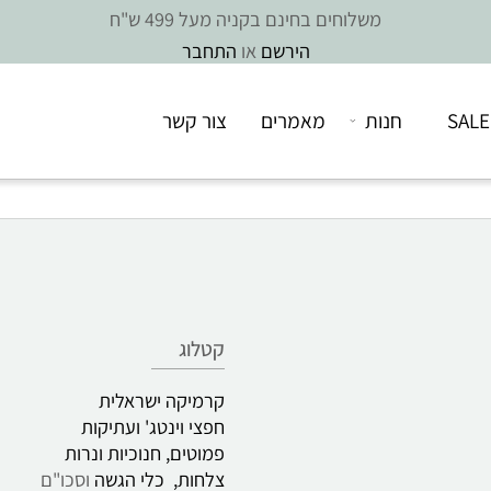
משלוחים בחינם בקניה מעל 499 ש"ח
הירשם
או
התחבר
חנות
מאמרים
צור קשר
קטלוג
קרמיקה ישראלית
חפצי וינטג' ועתיקות
פמוטים, חנוכיות ונרות