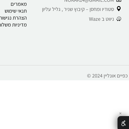
תקנון
NORAK14@GMAIL.CO
מאמרים
טודיו ומחסן – קיבוץ שניר , גליל עליון
תנאי שימוש
הצהרת נגישות
יווט ב Waze
מדיניות משלוחים וה
 אונליין